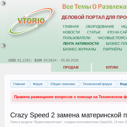
ДЕЛОВОЙ ПОРТАЛ ДЛЯ ПР
ГЛАВНАЯ
ОБОРУДОВАНИЕ
НЕ
НОВОСТИ
СТАТЬИ
КТО НА СА
ПОЛЬЗОВАТЕЛИ
ЧАСОВЫЕ ПОЯС
ЛЕНТА АКТИВНОСТИ
БИЗНЕС-ПО
БИЗНЕС-ЖУРНАЛЫ
ПАРТНЁРЫ
USD
: 81,1291↑
EUR
: 93,5824↑ - 05.08.2026
ПРОДАМ
КУПЛЮ
Главная
Форум
Общие тематики
Технический форум
Вид
Правила размещения вопросов о помощи на Техническом 
Crazy Speed 2 замена материнской 
Тема в разделе "
Видеосимуляторы
", создана пользователем
Oppa22b
,
13 июн 2